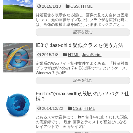
2015/1/18
CSS
,
HTML
背景画像を表示させる際に、画像の見え方自体は固定
しつつ、元の画像サイズ以上にブラウザを広げた時に
は、画像の縦横比率を固定したままボックスごと...
記事を読む
IE8で :last-child 疑似クラスを使う方法
2015/1/8
HTML
,
JavaScript
企業系のWebサイト制作案件でよくある、「検証対象
ブラウザはWindows 7＋IE8以降です」というケース。
Windows 7でのIE...
記事を読む
Firefoxでmax-widthが効かない？バグ？仕
様？
2014/12/22
CSS
,
HTML
とあるスマホ案件にて、html制作中に出くわした現象
の備忘録です。 現象 画像とテキストが横並びになる
レイアウトで、画面サイズに...