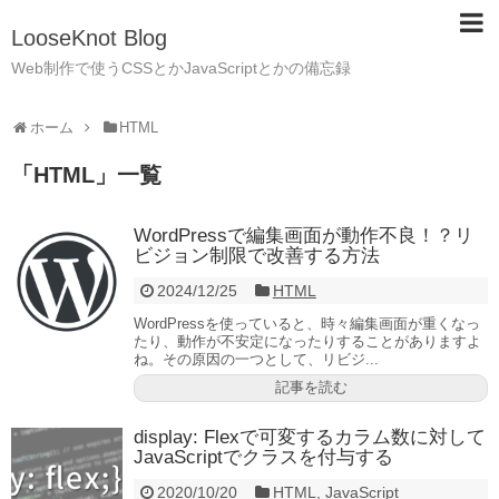
LooseKnot Blog
Web制作で使うCSSとかJavaScriptとかの備忘録
ホーム
HTML
「
HTML
」
一覧
WordPressで編集画面が動作不良！？リ
ビジョン制限で改善する方法
2024/12/25
HTML
WordPressを使っていると、時々編集画面が重くなっ
たり、動作が不安定になったりすることがありますよ
ね。その原因の一つとして、リビジ...
記事を読む
display: Flexで可変するカラム数に対して
JavaScriptでクラスを付与する
2020/10/20
HTML
,
JavaScript