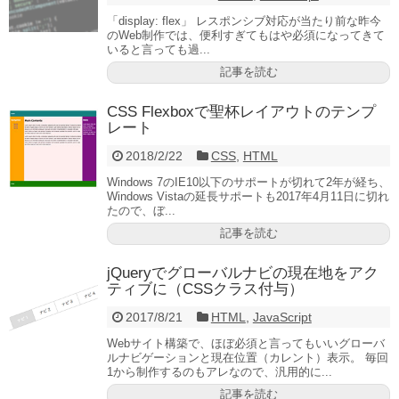
「display: flex」 レスポンシブ対応が当たり前な昨今
のWeb制作では、便利すぎてもはや必須になってきて
いると言っても過...
記事を読む
CSS Flexboxで聖杯レイアウトのテンプ
レート
2018/2/22
CSS
,
HTML
Windows 7のIE10以下のサポートが切れて2年が経ち、
Windows Vistaの延長サポートも2017年4月11日に切れ
たので、ぼ...
記事を読む
jQueryでグローバルナビの現在地をアク
ティブに（CSSクラス付与）
2017/8/21
HTML
,
JavaScript
Webサイト構築で、ほぼ必須と言ってもいいグローバ
ルナビゲーションと現在位置（カレント）表示。 毎回
1から制作するのもアレなので、汎用的に...
記事を読む