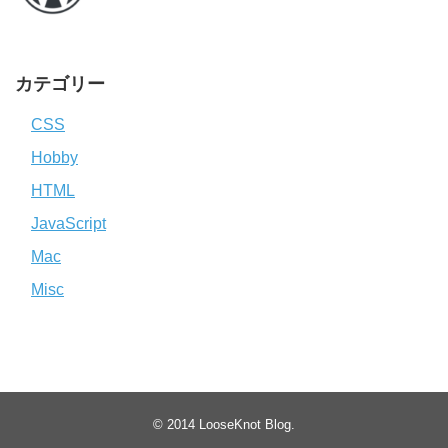
カテゴリー
CSS
Hobby
HTML
JavaScript
Mac
Misc
© 2014
LooseKnot Blog
.