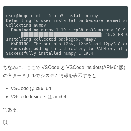
user@hoge-mini ~ % pip3 install numpy

Defaulting to user installation because normal sit
Collecting numpy

  Downloading numpy-1.19.4-cp38-cp38-macosx_10_9_x
     |████████████████████████████████| 15.3 MB 6.8
Installing collected packages: numpy

  WARNING: The scripts f2py, f2py3 and f2py3.8 are
  Consider adding this directory to PATH or, if yo
ちなみに、ここで VSCode と VSCode Insiders(ARM64版)
の各ターミナルでシステム情報を表示すると
VSCode は x86_64
VSCode Insiders は arm64
である。
以上