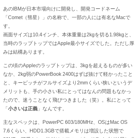
あのIBMが日本市場向けに開発し、開発コードネーム
「Comet（彗星）」の名称で、一部の人には有名なMacで
す。
画面サイズは10.4インチ、本体重量は2kgを切る1.98kgと、
当時のラップトップではApple最小サイズでした。ただし厚
みは結構あります。
この頃のAppleのラップトップは、3kgを超えるものが多い
なか、2kg弱のPowerBook 2400はずば抜けて軽かったこと
と、キーピッチがフルサイズより2mmくらい狭いというデ
メリットも、手の小さい私にとってはなんの問題もなかっ
たので、迷うことなく飛びつきました（笑）。私にとって
「
小さいは正義
」なんです。
主なスペックは、PowerPC 603/180MHz、OSはMac OS
7.6くらい、HDD1.3GBで搭載メモリは増設した状態で