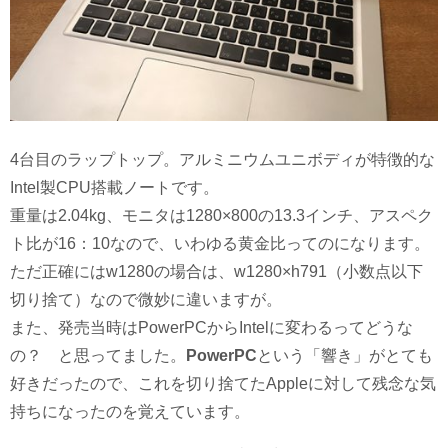
4台目のラップトップ。アルミニウムユニボディが特徴的な
Intel製CPU搭載ノートです。
重量は2.04kg、モニタは1280×800の13.3インチ、アスペク
ト比が16：10なので、いわゆる黄金比ってのになります。
ただ正確にはw1280の場合は、w1280×h791（小数点以下
切り捨て）なので微妙に違いますが。
また、発売当時はPowerPCからIntelに変わるってどうな
の？ と思ってました。
PowerPC
という「響き」がとても
好きだったので、これを切り捨てたAppleに対して残念な気
持ちになったのを覚えています。