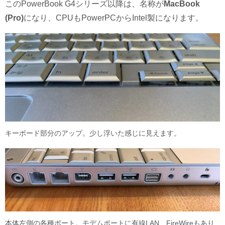
このPowerBook G4シリーズ以降は、名称が
MacBook
(Pro)
になり、CPUもPowerPCからIntel製になります。
キーボード部分のアップ。少し浮いた感じに見えます。
本体左側の各種ポート。モデムポートに有線LAN、FireWireもあり