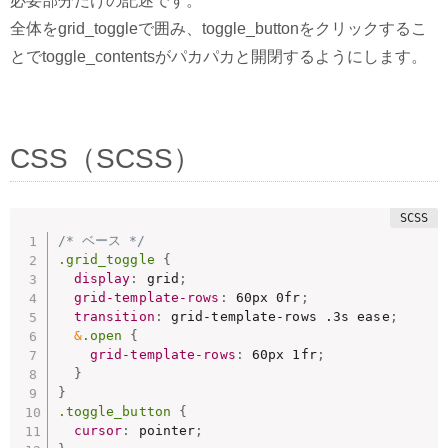
必要部分だけの記述です。
全体をgrid_toggleで囲み、toggle_buttonをクリックするこ
とでtoggle_contentsがパカパカと開閉するようにします。
CSS（SCSS）
/* ベース */
.grid_toggle 
{
display
:
 grid
;
grid-template-rows
:
 60px 0fr
;
transition
:
 grid-template-rows .3s ease
;
&
.open 
{
grid-template-rows
:
 60px 1fr
;
}
}
.toggle_button 
{
cursor
:
 pointer
;