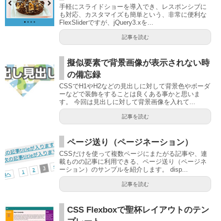
手軽にスライドショーを導入でき、レスポンシブに
も対応、カスタマイズも簡単という、非常に便利な
FlexSliderですが、jQuery3.xを...
記事を読む
擬似要素で背景画像が表示されない時
の備忘録
CSSでH1やH2などの見出しに対して背景色やボーダ
ーなどで装飾をすることは良くある事かと思いま
す。 今回は見出しに対して背景画像を入れて...
記事を読む
ページ送り（ページネーション）
CSSだけを使って複数ページにまたがる記事や、連
載ものの記事に利用できる、ページ送り（ページネ
ーション）のサンプルを紹介します。 disp...
記事を読む
CSS Flexboxで聖杯レイアウトのテン