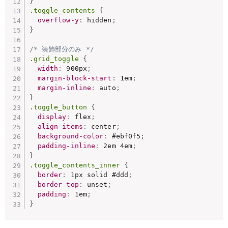
}
.toggle_contents 
{
overflow-y
:
 hidden
;
}
/* 装飾部分のみ */
.grid_toggle 
{
width
:
 900px
;
margin-block-start
:
 1em
;
margin-inline
:
 auto
;
}
.toggle_button 
{
display
:
 flex
;
align-items
:
 center
;
background-color
:
 #ebf0f5
;
padding-inline
:
 2em 4em
;
}
.toggle_contents_inner 
{
border
:
 1px solid #ddd
;
border-top
:
 unset
;
padding
:
 1em
;
}