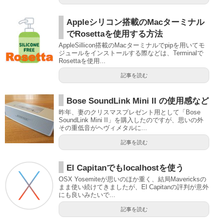
Appleシリコン搭載のMacターミナル
でRosettaを使用する方法
AppleSillicon搭載のMacターミナルでpipを用いてモ
ジュールをインストールする際などは、Terminalで
Rosettaを使用...
記事を読む
Bose SoundLink Mini II の使用感など
昨年、妻のクリスマスプレゼント用として「Bose
SoundLink Mini II」を購入したのですが、思いの外
その重低音がヘヴィメタルに...
記事を読む
El Capitanでもlocalhostを使う
OSX Yosemiteが思いのほか重く、結局Mavericksの
まま使い続けてきましたが、El Capitanの評判が意外
にも良いみたいで...
記事を読む