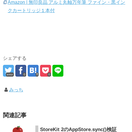
Amazon | 無印良品 アルミ丸軸万年筆 ファイン・黒イン
クカートリッジ１本付
シェアする
error
0
0
みっち
関連記事
StoreKit 2のAppStore.sync()検証