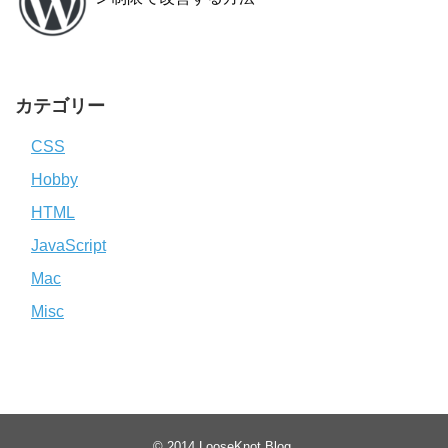
カテゴリー
CSS
Hobby
HTML
JavaScript
Mac
Misc
© 2014
LooseKnot Blog
.